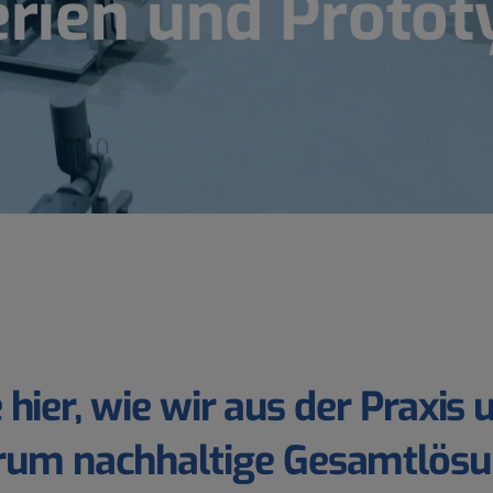
erien und Protot
e
hier,
wie
wir
aus
der
Praxis
rum nachhaltige
Gesamtlösu