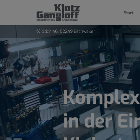
Start
Stich 46, 52249 Eschweiler
Komplex
in der E