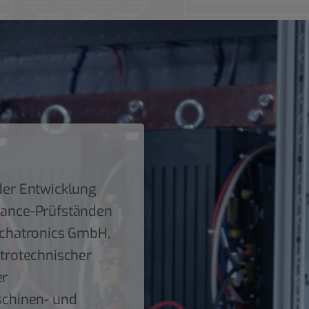
er Entwicklung
ance-Prüfständen
chatronics GmbH,
trotechnischer
er
schinen- und